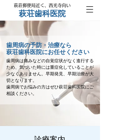
萩荘郵便局近く、西光寺向い
萩荘歯科医院
歯周病の予防・治療なら
萩荘歯科医院にお任せください
歯周病は痛みなどの自覚症状がなく進行する
ため、気づいた時には重症化していることが
少なくありません。早期発見、早期治療が大
切となります。
歯周病でお悩みの方はぜひ萩荘歯科医院にご
相談ください。
​診療案内