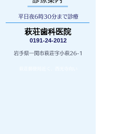
平日夜6時30分まで診療
萩荘歯科医院
0191-24-2012
岩手県一関市萩荘字小萩26-1
萩荘郵便局近く、西光寺向い